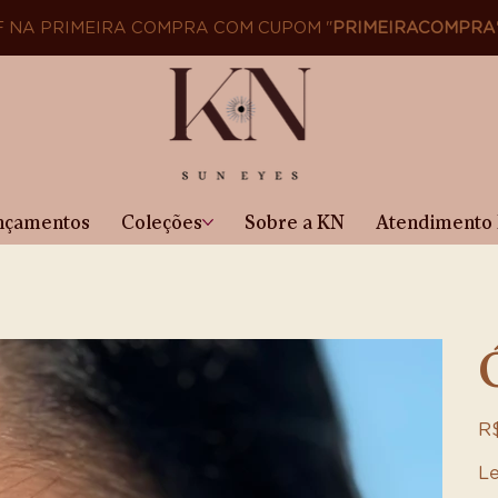
F NA PRIMEIRA COMPRA COM CUPOM "
PRIMEIRACOMPRA
nçamentos
Coleções
Sobre a KN
Atendimento 
Pre
R$
Le