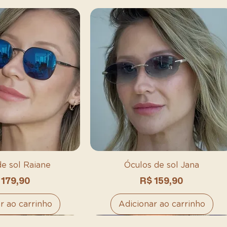
de sol Raiane
Óculos de sol Jana
eço
Preço
 179,90
R$ 159,90
r ao carrinho
Adicionar ao carrinho