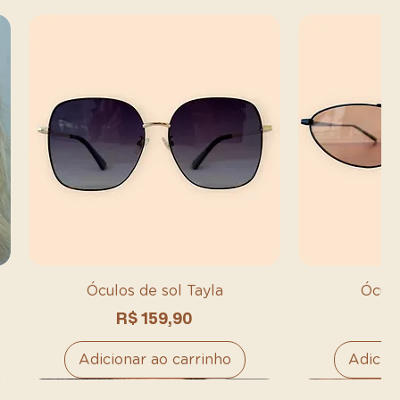
Óculos de sol Tayla
Óculo
Preço
P
R$ 159,90
R
Adicionar ao carrinho
Adicion