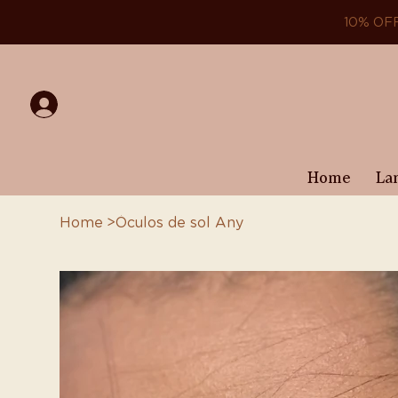
10% OF
Home
La
Home
>
Óculos de sol Any