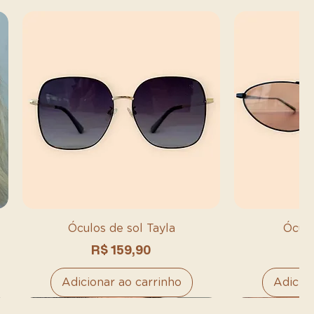
Óculos de sol Tayla
Óculo
Preço
P
R$ 159,90
R
Adicionar ao carrinho
Adicion