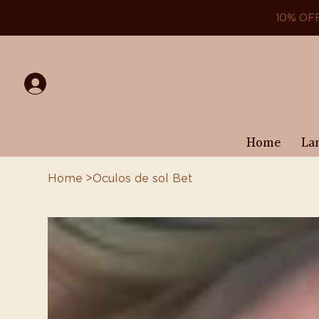
10% OF
Home
La
Home
>
Óculos de sol Bet