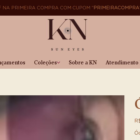
F NA PRIMEIRA COMPRA COM CUPOM "
PRIMEIRACOMPRA
nçamentos
Coleções
Sobre a KN
Atendimento 
Pre
R$
Óc