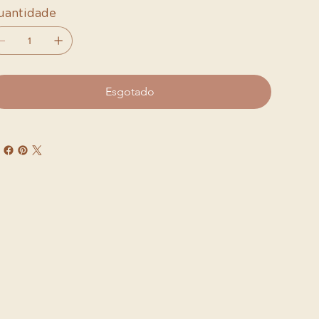
uantidade
Esgotado