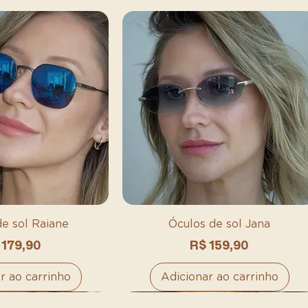
de sol Raiane
Óculos de sol Jana
eço
Preço
 179,90
R$ 159,90
r ao carrinho
Adicionar ao carrinho