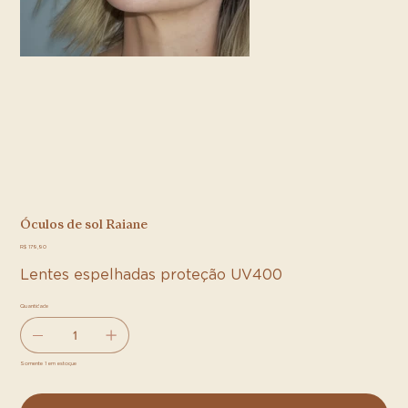
Óculos de sol Raiane
Preço
R$ 179,90
Lentes espelhadas proteção UV400
Quantidade
Somente 1 em estoque