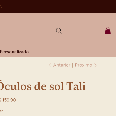
".
Personalizado
Próximo
Anterior
Óculos de sol Tali
ço
 159,90
or