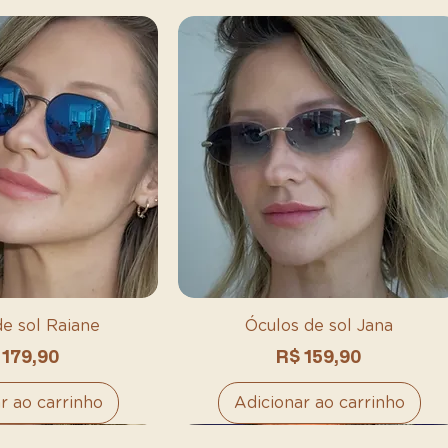
de sol Raiane
Óculos de sol Jana
eço
Preço
 179,90
R$ 159,90
r ao carrinho
Adicionar ao carrinho