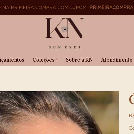
F NA PRIMEIRA COMPRA COM CUPOM "
PRIMEIRACOMPRA
nçamentos
Coleções
Sobre a KN
Atendimento 
Pre
R$
C