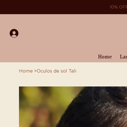
10% OF
Home
La
Home
>
Óculos de sol Tali