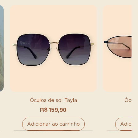
Óculos de sol Tayla
Óculo
Preço
P
R$ 159,90
R
Adicionar ao carrinho
Adicion