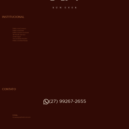
INSTITUCIONAL
Política de Compra
Política de Frete
Política de Privacidade
Termos de Serviço
Aviso Legal
Trocas & Devoluções
Política de Reembolso
CONTATO
(27) 99267-2655
E-MAIL:
kn.suneyes@hotmail.com